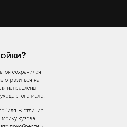
мойки?
бы он сохранился
е отразиться на
иля направлены
ухода этого мало.
мобиля. В отличие
 мойку кузова
авто приобрести и