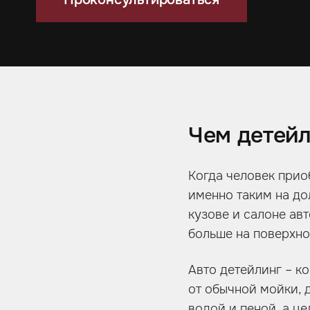
Чем детейл
Когда человек прио
именно таким на до
кузове и салоне ав
больше на поверхно
Авто детейлинг – к
от обычной мойки, 
водой и пеной, а це