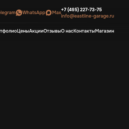
+7 (495) 227-73-75
elegram
WhatsApp
Max
info@eastline-garage.ru
тфолио
Цены
Акции
Отзывы
О нас
Контакты
Магазин