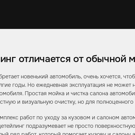
инг отличается от обычной 
бретает новенький автомобиль, очень хочется, что
лгие годы. Но ежедневная эксплуатация не может н
томобиля. Простая мойка и чистка салона автомоб
стную и визуальную очистку, но для полноценного 
омплекс работ по уходу за кузовом и салоном авто
детейлинг подразумевает не просто поверхностную
лый ряд работ, который помогает кузову и салону 