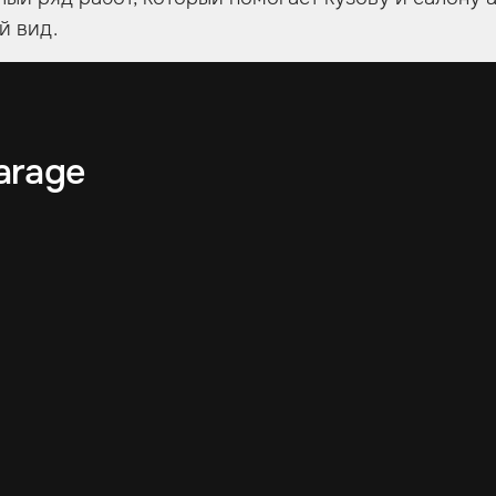
й вид.
arage