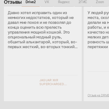
Отзывы
Drive2
VK
Яндекс
2ГИС
Zoon
Давно хотел исправить один из
У людей ру
немногих недостатков, который не
места, ско
давал мне покоя и не позволял до
делали на 
конца оценить всю прелесть
работы, и 
управления мощной кошкой. Это
качество н
опциональный модный руль,
мелких дет
обшитый алькантарой, который, во-
ровность ш
первых жесткий, во-вторых тонкий,
перетяжки 
в-третьих скользкий, в-четвёртых
никаких во
абсолютно
ребята!
неэргономичный. Помогли ребята из
https://ww
eastline-garage.ru и сварганили мне
удобнейший штурвал, который
кардинально изменил ощущения от
JAGUAR XKR
управления Ягуаром. Немного
SUPERCHARGED.
спрямили снизу, отформовали в
ИЗМЕНЕНИЕ АНАТОМИИ
нужных местах по образцу от
Ауди
.
РУЛЯ И ПЕРЕТЯЖКА В
С обратной стороны сделали рельеф
Отзыв на DRIV
КОЖУ.
для удобного хвата. Все с учетом
моих пожеланий. От карбона, дерева