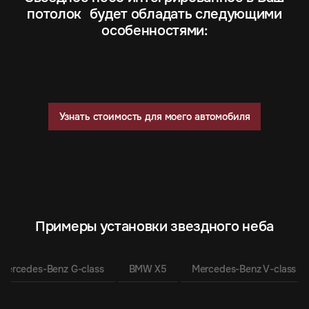
потолок будет обладать следующими
особенностями:
Узнать стоимость для моего автомобиля
Примеры установки звездного неба
Mercedes-Benz G-class
BMW X5
Mercedes-Benz V-class