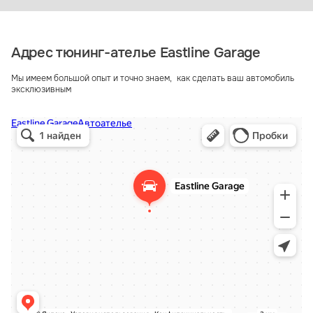
или перфорации отказался в угоду
эстетике. Все обернули в Nappa и
прошили ягуаровским
швом. https://www.drive2.ru/l/563385910855467596/
Адрес тюнинг-ателье Eastline Garage
Мы имеем большой опыт и точно знаем, как сделать ваш автомобиль
эксклюзивным