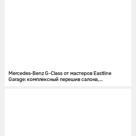
Mercedes-Benz G-Class от мастеров Eastline
Garage: комплексный перешив салона,
инсталляция звездного неба и цветной
полиуретан