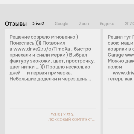
Отзывы
Drive2
Google
Zoon
Яндекс
2ГИ
Решение созрело мгновенно )
Решил тут 
Понеслась )))) Позвонил
свою машин
в www.drive2.ru/o/TimoXa , быстро
коврики в с
приехали и сняли мерки ) Выбрал
Garage www
фактуру экокожи, цвет, прострочку,
Можно даж
цвет нитки … ))) Прошло несколько
полом
дней — и первая примерка.
— www.driv
Небольшие доделки и через день
теперь как
они в моем авто )
замерщики,
https://www.drive2.ru/l/9129726/
Через неск
примерку, 
перешить к
сидений ( 
крепление)
LEXUS LX 570.
ЛЮКСОВЫЙ КОМПЛЕКТ
https://ww
КОВРОВ В САЛОН АВТО