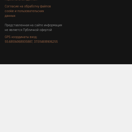
Согласие на обработку файлов
cookie и пользовательских
данных
Представленная на сайте информация
не является Публичной офертой
GPS координаты вход:
55.68594168935887, 37.51146181616255