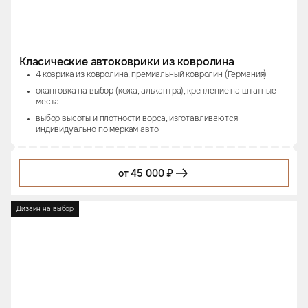
Класические автоковрики из ковролина
4 коврика из ковролина, премиальный ковролин (Германия)
окантовка на выбор (кожа, алькантра), крепление на штатные
места
выбор высоты и плотности ворса, изготавливаются
индивидуально по меркам авто
от 45 000 ₽
Дизайн на выбор