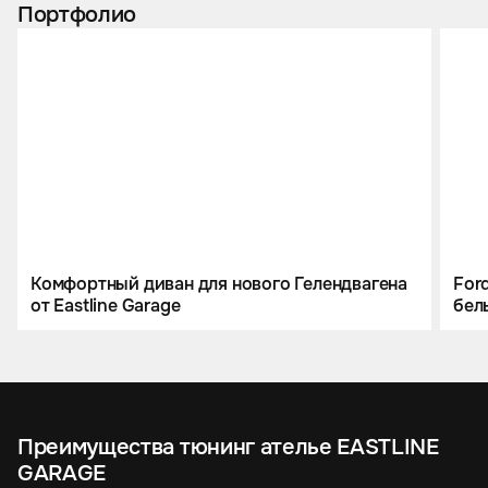
Портфолио
Комфортный диван для нового Гелендвагена
For
от Eastline Garage
бел
Преимущества тюнинг ателье EASTLINE
GARAGE