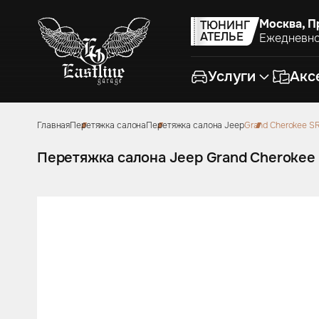
Москва, П
ТЮНИНГ
АТЕЛЬЕ
Ежедневно
Услуги
Акс
Главная
Перетяжка салона
Перетяжка салона Jeep
Grand Cherokee S
Перетяжка салон
Коврики из экок
Звездное небо
Чехлы на кузов 
Перетяжка салона Jeep Grand Cherokee
Тюнинг руля
Цветные ремни б
Аквапринт
Подушки из альк
Дизайн проект
Накидки на сиден
Детейлинг
Тиснение и вышив
Оклейка автомоб
Сумки ручной ра
Ремонт кузова и 
Боксы в багажни
Ремонт автомоби
Защитные накидк
сидений для дет