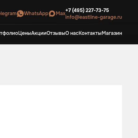
+7 (495) 227-73-75
elegram
WhatsApp
Max
info@eastline-garage.ru
тфолио
Цены
Акции
Отзывы
О нас
Контакты
Магазин