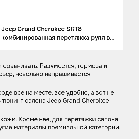
Jeep Grand Cherokee SRT8 –
комбинированная перетяжка руля в
гладкую и перфорированную кожу
Nappa и передние коврики из
экокожи.
м сравнивать. Разумеется, тормоза и
ерьер, невольно напрашивается
де все на месте, все удобно, а вот не
ть тюнинг салона Jeep Grand Cherokee
 кожи. Кроме нее, для перетяжки салона
ругие материалы премиальной категории.