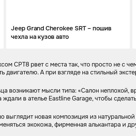
Jeep Grand Cherokee SRT – пошив
чехла на кузов авто
ом СРТ8 рвет с места так, что просто не с че
ть двигателю. А при взгляде на стильный экст
ца возникают мысли типа: «Салон неплохой, вро
а ждали в ателье Eastline Garage, чтобы сдела
но выглядит новая композиция из натуральной
именяться экокожа, фирменная алькантара и д