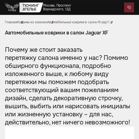
ТЮНИНГ
Москва, Проспект
АТЕЛЬЕ
Вернадского, 12Д
Главная
Коврики из экокожи
Автомобильные коврики в салон Ягуар
XF
Telegram
WhatsApp
Max
Портфолио
Цены
Акции
Отзывы
О нас
Контакты
Автомобильные коврики в салон Jaguar XF
Услуги
Почему же стоит заказать
Перетяжка салона
Детейлинг
перетяжку салона именно у нас? Помимо
Оклейка автомобилей
Карбон
Аквапринт
Звездное небо
Тюнинг руля
Шумоизоляция
Ремонт автомобильных салонов
обширного функционала, подробно
Ремонт кузова и покраска
Автозвук
Дизайн проект
Активный выхлоп
изложенного выше, к любому виду
перетяжки мы поможем подобрать
соответствующий вашим пожеланиям
Аксессуары
Коврики из экокожи
Цветные ремни безопасности
дизайн, сделать декоративную строчку,
Тиснение на коже
Накидки на сиденья из
Чехлы на кузов автомобиля
Подушки из алькантары
Защитные накидки для
Сумки ручной работы
алькантары
Боксы в багажник
вышить, выбить или нарисовать инициалы
спинок сидений для детей
или жизненную установку – для нас,
действительно, нет ничего невозможного!