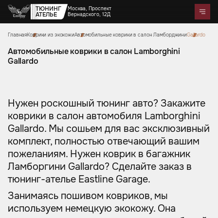
ТЮНИНГ
Москва, Проспект
АТЕЛЬЕ
Вернадского, 12Д
Главная
Коврики из экокожи
Автомобильные коврики в салон Ламборджини
Gallardo
Telegram
WhatsApp
Max
Портфолио
Цены
Акции
Отзывы
О нас
Контакты
Автомобильные коврики в салон Lamborghini
Gallardo
Услуги
Перетяжка салона
Детейлинг
Оклейка автомобилей
Карбон
Аквапринт
Звездное небо
Тюнинг руля
Шумоизоляция
Ремонт автомобильных салонов
Нужен роскошный тюнинг авто? Закажите
Ремонт кузова и покраска
Автозвук
Дизайн проект
Активный выхлоп
коврики в салон автомобиля Lamborghini
Gallardo. Мы сошьем для вас эксклюзивный
комплект, полностью отвечающий вашим
Аксессуары
Коврики из экокожи
Цветные ремни безопасности
пожеланиям. Нужен коврик в багажник
Тиснение на коже
Накидки на сиденья из
Чехлы на кузов автомобиля
Подушки из алькантары
Защитные накидки для
Сумки ручной работы
алькантары
Боксы в багажник
Ламборгини Gallardo? Сделайте заказ в
спинок сидений для детей
тюнинг-ателье Eastline Garage.
Занимаясь пошивом ковриков, мы
используем немецкую экокожу. Она