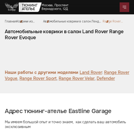
ТЮНИНГ
Москва, Проспект
АТЕЛЬЕ
Вернадского, 12Д
Главная
Коврики из
Автомобильные коврики в салон Ленд
Range Rover
Telegram
WhatsApp
Max
Портфолио
экокожи
Ровер
Evoque
Цены
Акции
Отзывы
О нас
Контакты
Автомобильные коврики в салон Land Rover Range
Rover Evoque
Услуги
Перетяжка салона
Детейлинг
Оклейка автомобилей
Карбон
Аквапринт
Звездное небо
Тюнинг руля
Шумоизоляция
Ремонт автомобильных салонов
Ремонт кузова и покраска
Автозвук
Дизайн проект
Активный выхлоп
Наши работы с другими моделями
Land Rover
:
Range Rover
Vogue
,
Range Rover Sport
,
Range Rover Velar
,
Defender
Аксессуары
Коврики из экокожи
Цветные ремни безопасности
Тиснение на коже
Накидки на сиденья из
Чехлы на кузов автомобиля
Подушки из алькантары
Защитные накидки для
Сумки ручной работы
алькантары
Боксы в багажник
спинок сидений для детей
Адрес тюнинг-ателье Eastline Garage
Мы имеем большой опыт и точно знаем, как сделать ваш автомобиль
эксклюзивным