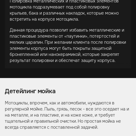
Полировка металлических и пластиковых элементов
мотоцикла подразумевает под собой полировку
крыльев, бака и различных накладок, которые можно
встретить на корпусе мотоцикла.
Данная процедура позволит избавить металлические и
пластиковые элементы от «паутинки», потертостей и
мелких царапин. При желании клиента после полировки
элементы корпуса могут быть покрыты защитной
бронепленкой или нанокерамикой, которые закрепят
результат полировки и обеспечат защиту корпуса.
Детейлинг мойка
Мотоциклы, впрочем, как и автомобили, нуждаются в
регулярной мойке. Пыль, грязь, песок - все это оседает на и
на металле, и на пластике, и на коже коже, и требует
тщательной и правильной очистки. Но простая мойка не
всегда справляется с поставленной задачей.