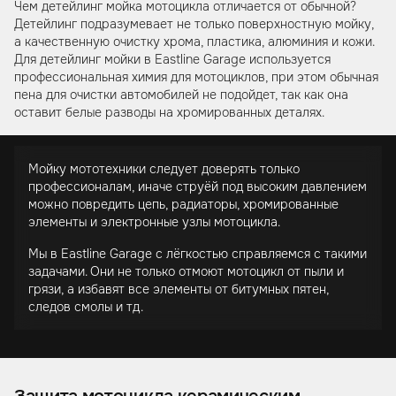
Чем детейлинг мойка мотоцикла отличается от обычной?
Детейлинг подразумевает не только поверхностную мойку,
а качественную очистку хрома, пластика, алюминия и кожи.
Для детейлинг мойки в Eastline Garage используется
профессиональная химия для мотоциклов, при этом обычная
пена для очистки автомобилей не подойдет, так как она
оставит белые разводы на хромированных деталях.
Мойку мототехники следует доверять только
профессионалам, иначе струёй под высоким давлением
можно повредить цепь, радиаторы, хромированные
элементы и электронные узлы мотоцикла.
Мы в Eastline Garage с лёгкостью справляемся с такими
задачами. Они не только отмоют мотоцикл от пыли и
грязи, а избавят все элементы от битумных пятен,
следов смолы и тд.