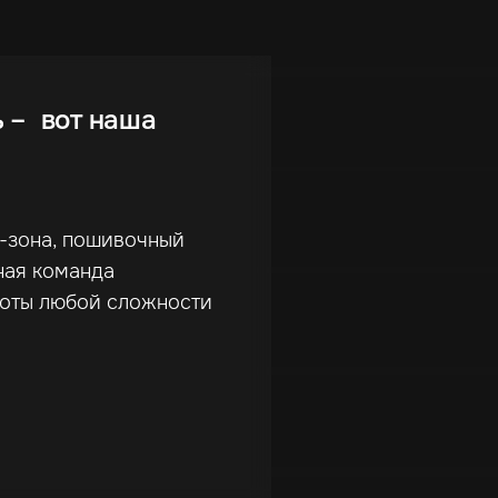
ь – вот наша
г-зона, пошивочный
ная команда
боты любой сложности