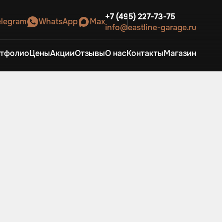
+7 (495) 227-73-75
elegram
WhatsApp
Max
info@eastline-garage.ru
тфолио
Цены
Акции
Отзывы
О нас
Контакты
Магазин