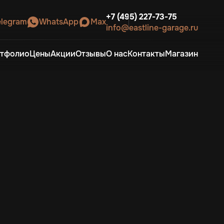
+7 (495) 227-73-75
elegram
WhatsApp
Max
info@eastline-garage.ru
тфолио
Цены
Акции
Отзывы
О нас
Контакты
Магазин