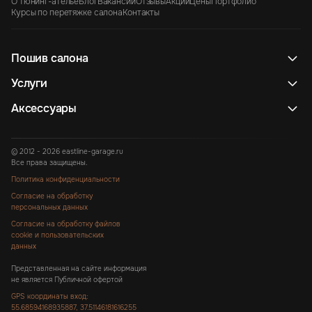
О тюнинг-ателье
Блог
Вакансии
Отзывы
Акции
Цены
Портфолио
Курсы по перетяжке салона
Контакты
Пошив салона
Услуги
Аксессуары
© 2012 - 2026 eastline-garage.ru
Все права защищены.
Политика конфиденциальности
Согласие на обработку
персональных данных
Согласие на обработку файлов
cookie и пользовательских
данных
Представленная на сайте информация
не является Публичной офертой
GPS координаты вход:
55.68594168935887, 37.51146181616255