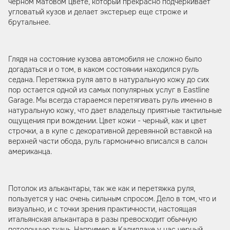
черном матовом цвете, который прекрасно подчеркивает
угловатый кузов и делает экстерьер еще строже и
брутальнее.
Глядя на состояние кузова автомобиля не сложно было
догадаться и о том, в каком состоянии находился руль
седана. Перетяжка руля авто в натуральную кожу до сих
пор остается одной из самых популярных услуг в Eastline
Garage. Мы всегда стараемся перетягивать руль именно в
натуральную кожу, что дает владельцу приятные тактильные
ощущения при вождении. Цвет кожи - черный, как и цвет
строчки, а в купе с декоративной деревянной вставкой на
верхней части обода, руль гармонично вписался в салон
американца.
Потолок из алькантары, так же как и перетяжка руля,
пользуется у нас очень сильным спросом. Дело в том, что и
визуально, и с точки зрения практичности, настоящая
итальянская алькантара в разы превосходит обычную
потолочную ткань. Например в Кадиллаке у нас черный