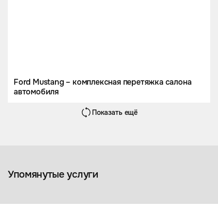
Ford Mustang – комплексная перетяжка салона
автомобиля
Показать ещё
Химчистка салона
автомобиля
Оклейка ав
Упомянутые услуги