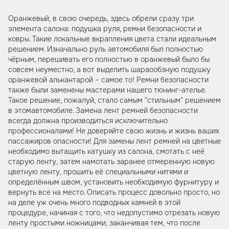
Оранжевый, в свою очередь, здесь обрели сразу три
элемента салона: подушка руля, ремни безопасности и
ковры. Такие локальные вкрапления цвета стали идеальным
решением. Изначально руль автомобиля был полностью
чёрным, перешивать его полностью в оранжевый было бы
совсем неуместно, а вот выделить шараообзную подушку
оранжевой алькантарой – самое то! Ремни безопасности
также были заменены мастерами нашего тюнинг-ателье.
Такое решение, пожалуй, стало самым "стильным" решением
в этомавтомобиле. Замена лент ремней безопасности
всегда должна производиться исключительно
профессионалами! Не доверяйте свою жизнь и жизнь ваших
пассажиров опасности! Для замены лент ремней на цветные
необходимо вытащить катушку из салона, смотать с неё
старую ленту, затем намотать заранее отмеренную новую
цветную ленту, прошить её специальными нитями и
определённым швом, установить необходимую фурнитуру и
вернуть все на место. Описать процесс довольно просто, но
на деле уж очень много подводных камней в этой
процедуре, начиная с того, что недопустимо отрезать новую
ленту простыми ножницами, заканчивая тем, что после