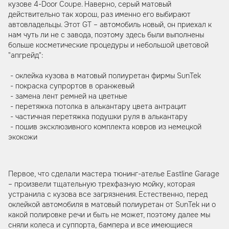
кузове 4-Door Coupe. Наверно, серый матовый
действительно так хорош, раз именно его выбирают
автовладельцы. Этот GT – автомобиль новый, он приехал к
нам чуть ли не с завода, поэтому здесь были выполнены
больше косметические процедуры и небольшой цветовой
"апгрейд":
- оклейка кузова в матовый полиуретан фирмы SunTek
- покраска супрортов в оранжевый
- замена лент ремней на цветные
- перетяжка потолка в алькантару цвета антрацит
- частичная перетяжка подушки руля в алькантару
- пошив эксклюзивного комплекта ковров из немецкой
экокожи
Первое, что сделали мастера тюнинг-ателье Eastline Garage
– произвели тщательную трехфазную мойку, которая
устранила с кузова все загрязнения. Естественно, перед
оклейкой автомобиля в матовый полиуретан от SunTek ни о
какой полировке речи и быть не может, поэтому далее мы
сняли колеса и суппорта, бампера и все имеющиеся