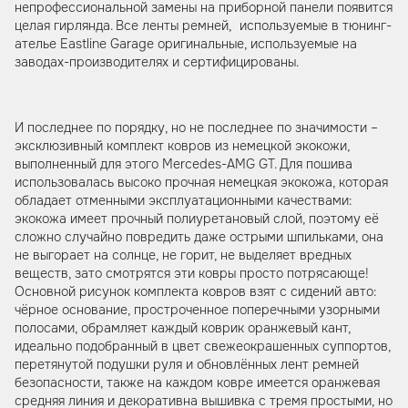
непрофессиональной замены на приборной панели появится
целая гирлянда. Все ленты ремней, используемые в тюнинг-
ателье Eastline Garage оригинальные, используемые на
заводах-производителях и сертифицированы.
И последнее по порядку, но не последнее по значимости –
эксклюзивный комплект ковров из немецкой экокожи,
выполненный для этого Mercedes-AMG GT. Для пошива
использовалась высоко прочная немецкая экокожа, которая
обладает отменными эксплуатационными качествами:
экокожа имеет прочный полиуретановый слой, поэтому её
сложно случайно повредить даже острыми шпильками, она
не выгорает на солнце, не горит, не выделяет вредных
веществ, зато смотрятся эти ковры просто потрясающе!
Основной рисунок комплекта ковров взят с сидений авто:
чёрное основание, простроченное поперечными узорными
полосами, обрамляет каждый коврик оранжевый кант,
идеально подобранный в цвет свежеокрашенных суппортов,
перетянутой подушки руля и обновлённых лент ремней
безопасности, также на каждом ковре имеется оранжевая
средняя линия и декоративна вышивка с тремя простыми, но