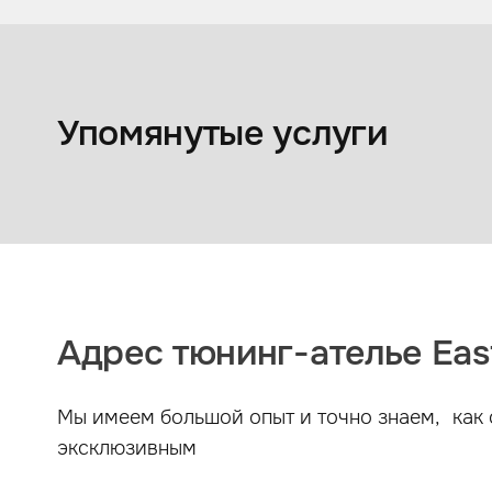
Оклейка авто пленкой
Упомянутые услуги
Адрес тюнинг-ателье East
Мы имеем большой опыт и точно знаем, как 
эксклюзивным