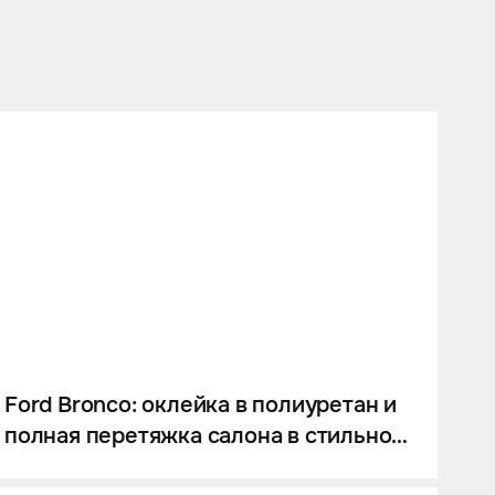
Ford Bronco: оклейка в полиуретан и
полная перетяжка салона в стильной
серо-голубой гамме под цвет кузова.