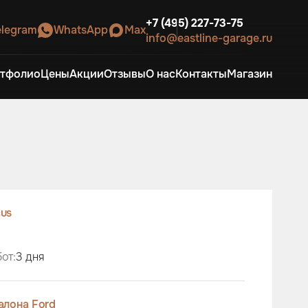
+7 (495) 227-73-75
elegram
WhatsApp
Max
info@eastline-garage.ru
тфолио
Цены
Акции
Отзывы
О нас
Контакты
Магазин
us
от:
3 дня
алона Ford