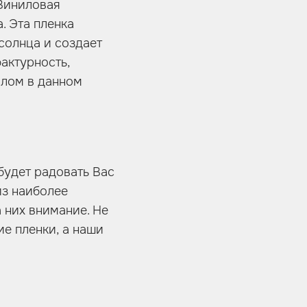
 Виниловая
. Эта пленка
солнца и создает
актурность,
илом в данном
будет радовать Вас
из наиболее
 них внимание. Не
ие пленки, а наши