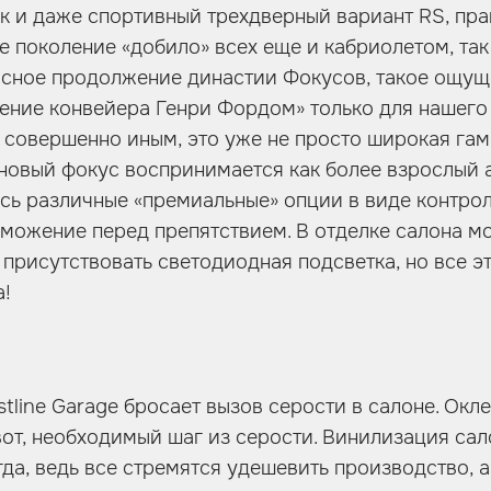
к и даже спортивный трехдверный вариант RS, пра
е поколение «добило» всех еще и кабриолетом, так
асное продолжение династии Фокусов, такое ощуще
ение конвейера Генри Фордом» только для нашего 
 совершенно иным, это уже не просто широкая гам
 новый фокус воспринимается как более взрослый а
ь различные «премиальные» опции в виде контрол
можение перед препятствием. В отделке салона м
 присутствовать светодиодная подсветка, но все эт
а!
tline Garage бросает вызов серости в салоне. Окл
вот, необходимый шаг из серости. Винилизация сал
гда, ведь все стремятся удешевить производство, 