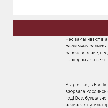
Шумоизоляция
Автозвук
Карбон
Активный выхлоп
Нас заманивают в а
рекламных роликах 
разочарование, ведь
концерны экономят 
Встречаем, в Eastli
взорвала Российски
год! Все, буквально
начиная от утилита