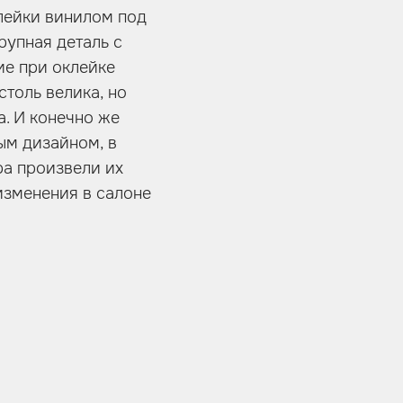
лейки винилом под
рупная деталь с
ие при оклейке
столь велика, но
а. И конечно же
ым дизайном, в
ра произвели их
изменения в салоне