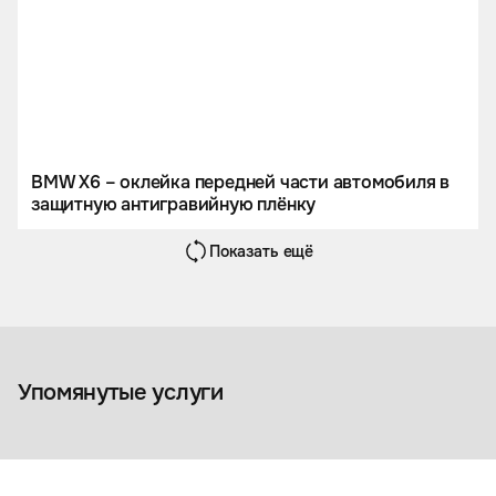
BMW X6 – оклейка передней части автомобиля в
защитную антигравийную плёнку
Показать ещё
Чехол-тент на кузов
автомобиля
Аксессуары
Упомянутые услуги