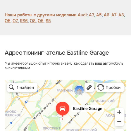
Наши работы с другими моделями
Audi
:
A3
,
A5
,
A6
,
A7
,
A8
,
Q5
,
Q7
,
RS6
,
Q8
,
Q5
,
S5
Адрес тюнинг-ателье Eastline Garage
Мы имеем большой опыт и точно знаем, как сделать ваш автомобиль
эксклюзивным