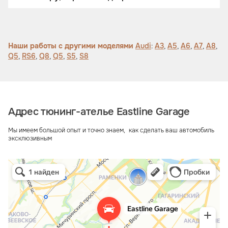
кожу. Установка акустики Bang&Olufsen.
Наши работы с другими моделями
Audi
:
A3
,
A5
,
A6
,
A7
,
A8
,
Q5
,
RS6
,
Q8
,
Q5
,
S5
,
S8
Адрес тюнинг-ателье Eastline Garage
Мы имеем большой опыт и точно знаем, как сделать ваш автомобиль
эксклюзивным