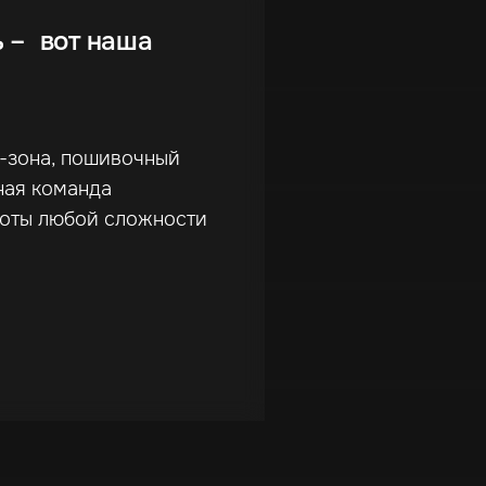
ь – вот наша
г-зона, пошивочный
ная команда
боты любой сложности