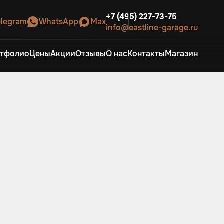
+7 (495) 227-73-75
elegram
WhatsApp
Max
info@eastline-garage.ru
тфолио
Цены
Акции
Отзывы
О нас
Контакты
Магазин