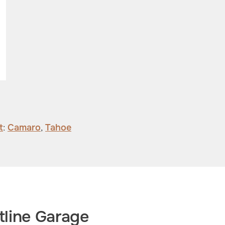
t
:
Camaro
,
Tahoe
line Garage