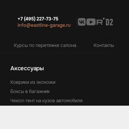
+7 (495) 227-73-75
info@eastline-garage.ru
Курсы по перетяжке салона
Контакты
Аксессуары
Коврики из экокожи
Боксы в багажник
Чехол-тент на кузов автомобиля
Накидки на сиденья из алькантары
Подушки из алькантары
Накидки для детей