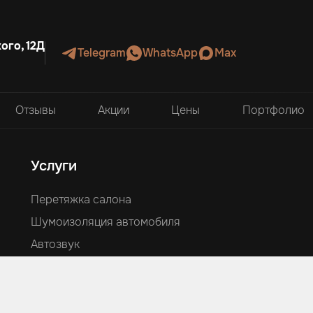
ого, 12Д
Telegram
WhatsApp
Max
Отзывы
Акции
Цены
Портфолио
Услуги
Перетяжка салона
Шумоизоляция автомобиля
Автозвук
Аквапринт
Оклейка автомобилей
Ламинация и изготовление деталей из