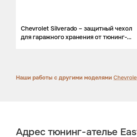
Шумоизоляция
Автозвук
Карбон
Chevrolet Silverado – защитный чехол
для гаражного хранения от тюнинг-
Активный выхлоп
ателье Eastline Garage.
Наши работы с другими моделями
Chevrole
Адрес тюнинг-ателье East