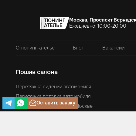
Москва, Проспект Вернадск
ТЮНИНГ
АТЕЛЬЕ
Ежедневно: 10:00-20:00
О тюнинг-ателье
Блог
Вакансии
Пошив салона
Перетяжка сидений автомобиля
Перетяжка потолка автомобиля
Оставить заявку
Перетяжка руля кожей в Москве
Перетяжка ручек КПП и чехлов ручника
Перетяжка торпеды автомобиля
Перетяжка дверей и дверных карт