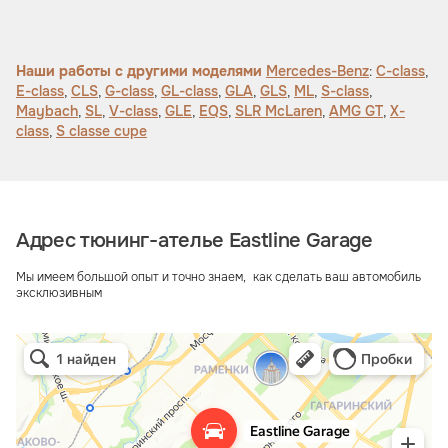
Наши работы с другими моделями
Mercedes-Benz
:
C-class
,
E-class
,
CLS
,
G-class
,
GL-class
,
GLA
,
GLS
,
ML
,
S-class
,
Maybach
,
SL
,
V-class
,
GLE
,
EQS
,
SLR McLaren
,
AMG GT
,
X-
class
,
S сlasse cupe
Адрес тюнинг-ателье Eastline Garage
Мы имеем большой опыт и точно знаем, как сделать ваш автомобиль
эксклюзивным