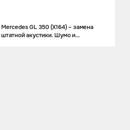
Mercedes GL 350 (X164) – замена
штатной акустики. Шумо и
виброизоляция дверей и задних
крыльев. Комплексная перетяжка
потолка итальянской алькантарой.