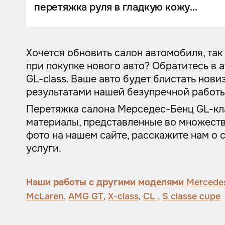
перетяжка руля в гладкую кожу
Nappa, комбинированной с
итальянской алькантарой
Хочется обновить салон автомобиля, так
при покупке нового авто? Обратитесь в 
GL-class. Ваше авто будет блистать нов
результатами нашей безупречной работы
Перетяжка салона Мерседес-Бенц GL-кла
материалы, представленные во множеств
фото на нашем сайте, расскажите нам о 
услуги.
Наши работы с другими моделями
Mercede
McLaren
,
AMG GT
,
X-class
,
CL
,
S сlasse cupe