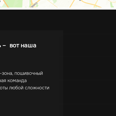
ь – вот наша
г-зона, пошивочный
ная команда
боты любой сложности