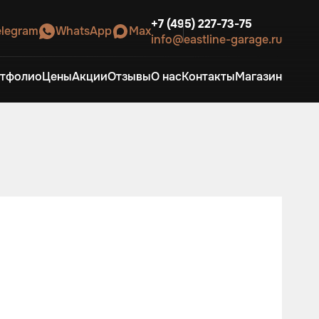
+7 (495) 227-73-75
elegram
WhatsApp
Max
info@eastline-garage.ru
тфолио
Цены
Акции
Отзывы
О нас
Контакты
Магазин