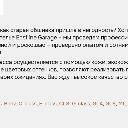
 как старая обшивка пришла в негодность? Хот
ателье Eastline Garage – мы проведем профес
изной и роскошью – проверено опытом и сотня
.
сса осуществляется с помощью кожи, экокожи
е цветовых оттенков, позволяют реализовать 
своих ожиданиях. Вас ждут высокое качество 
s-Benz
:
C-class
,
E-class
,
CLS
,
G-class
,
GLA
,
GLS
,
ML