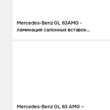
Шумоизоляция
Автозвук
Карбон
Mercedes-Benz GL 63AMG -
ламинация салонных вставок
Активный выхлоп
карбоном, перетяжка руля в
натуральную кожу Nappa
Mercedes-Benz GL 63 AMG –