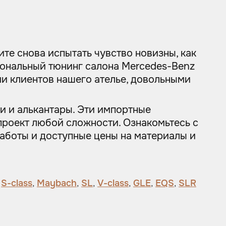
ите снова испытать чувство новизны, как
сиональный тюнинг салона Mercedes-Benz
ми клиентов нашего ателье, довольными
 и алькантары. Эти импортные
проект любой сложности. Ознакомьтесь с
работы и доступные цены на материалы и
,
S-class
,
Maybach
,
SL
,
V-class
,
GLE
,
EQS
,
SLR