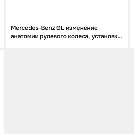
Mercedes-Benz GL изменение
анатомии рулевого колеса, установка
подогрева и последующий перешив в
натуральную кожу.