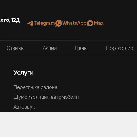
ого, 12Д
Telegram
WhatsApp
Max
Отзывы
Акции
Цены
Портфолио
Услуги
Перетяжка салона
Шумоизоляция автомобиля
Автозвук
Аквапринт
Оклейка автомобилей
Ламинация и изготовление деталей из