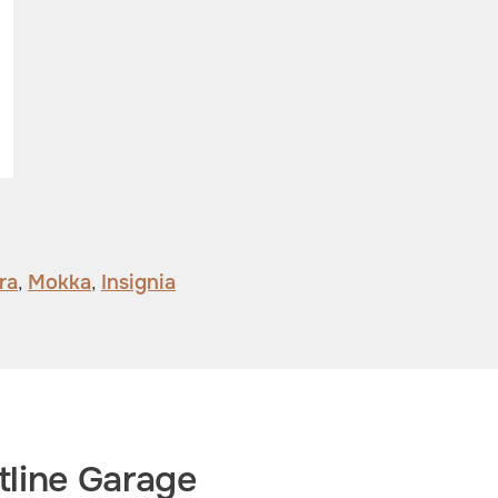
ra
,
Mokka
,
Insignia
line Garage