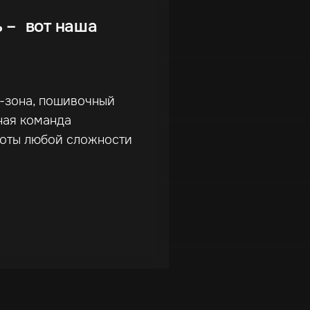
ь – вот наша
г-зона, пошивочный
ная команда
боты любой сложности