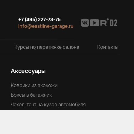
+7 (495) 227-73-75
info@eastline-garage.ru
Курсы по перетяжке салона
Контакты
Аксессуары
Коврики из экокожи
Боксы в багажник
Чехол-тент на кузов автомобиля
Накидки на сиденья из алькантары
Подушки из алькантары
Накидки для детей