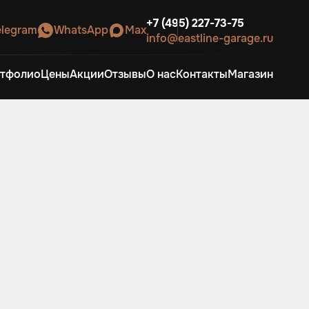
+7 (495) 227-73-75
elegram
WhatsApp
Max
info@eastline-garage.ru
тфолио
Цены
Акции
Отзывы
О нас
Контакты
Магазин