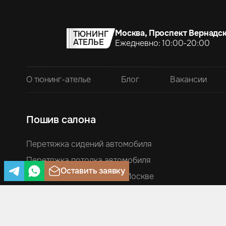
Москва, Проспект Вернадск
ТЮНИНГ
АТЕЛЬЕ
Ежедневно: 10:00-20:00
О тюнинг-ателье
Блог
Вакансии
Пошив салона
Перетяжка сидений автомобиля
Перетяжка потолка автомобиля
Оставить заявку
Перетяжка руля кожей в Москве
Перетяжка ручек КПП и чехлов ручника
Перетяжка торпеды автомобиля
Перетяжка дверей и дверных карт