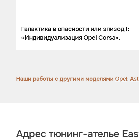
Шумоизоляция
Автозвук
Карбон
Галактика в опасности или эпизод I:
«Индивидуализация Opel Corsa».
Активный выхлоп
Наши работы с другими моделями
Opel
:
Ast
Адрес тюнинг-ателье East