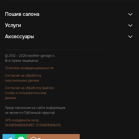
Пошив салона
Услуги
Аксессуары
© 2012 - 2026 eastline-garage.ru
Все права защищены.
Политика конфиденциальности
Согласие на обработку
персональных данных
Согласие на обработку файлов
cookie и пользовательских
данных
Представленная на сайте информация
не является Публичной офертой
GPS координаты вход:
55.68594168935887, 37.51146181616255