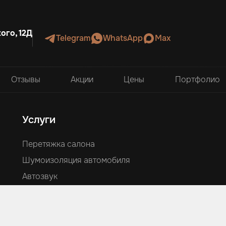
ого, 12Д
Telegram
WhatsApp
Max
Отзывы
Акции
Цены
Портфолио
Услуги
Перетяжка салона
Шумоизоляция автомобиля
Автозвук
Аквапринт
Оклейка автомобилей
Ламинация и изготовление деталей из