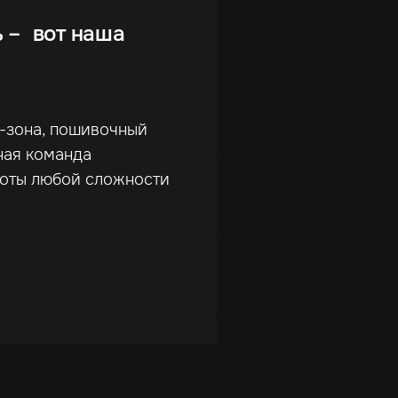
ь – вот наша
г-зона, пошивочный
ная команда
боты любой сложности