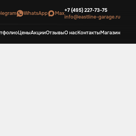
+7 (495) 227-73-75
elegram
WhatsApp
Max
info@eastline-garage.ru
тфолио
Цены
Акции
Отзывы
О нас
Контакты
Магазин