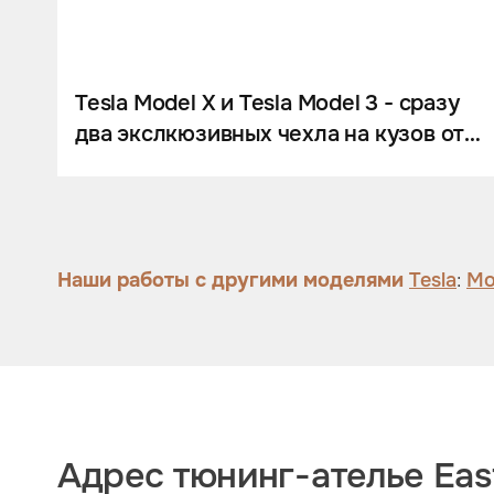
Шумоизоляция
Автозвук
Карбон
Tesla Model X и Tesla Model 3 - сразу
два экслкюзивных чехла на кузов от
Активный выхлоп
Eastline Garage.
Наши работы с другими моделями
Tesla
:
Mo
Адрес тюнинг-ателье East