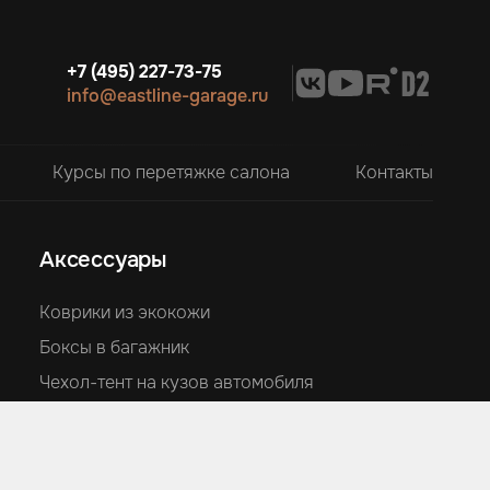
+7 (495) 227-73-75
info@eastline-garage.ru
Курсы по перетяжке салона
Контакты
Аксессуары
Коврики из экокожи
Боксы в багажник
Чехол-тент на кузов автомобиля
Накидки на сиденья из алькантары
Подушки из алькантары
Накидки для детей