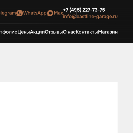
+7 (495) 227-73-75
elegram
WhatsApp
Max
info@eastline-garage.ru
тфолио
Цены
Акции
Отзывы
О нас
Контакты
Магазин