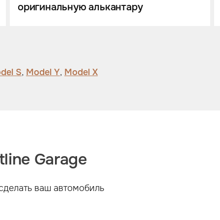
оригинальную алькантару
del S
,
Model Y
,
Model X
line Garage
сделать ваш автомобиль