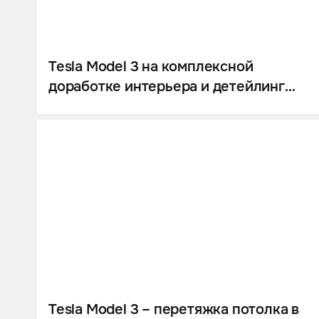
Шумоизоляция
Автозвук
Карбон
Tesla Model 3 на комплексной
доработке интерьера и детейлинг
Активный выхлоп
процедурах в тюнинг-ателье
Tesla Model 3 – перетяжка потолка в