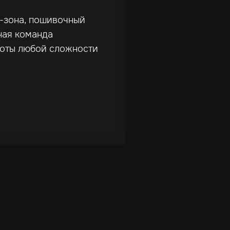
г-зона, пошивочный
ная команда
боты любой сложности