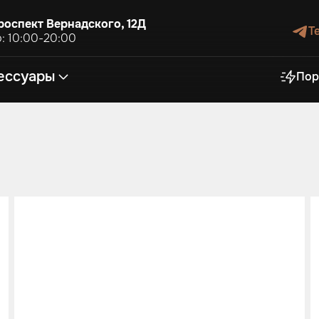
роспект Вернадского, 12Д
T
: 10:00-20:00
ессуары
Пор
а
ожи
автомобиля
езопасности
антары
ья из алькантары
ки в салоне
илей
боты
покраска
к
льных салонов
и для спинок
ей