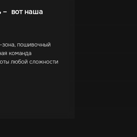
ь – вот наша
г-зона, пошивочный
ная команда
боты любой сложности