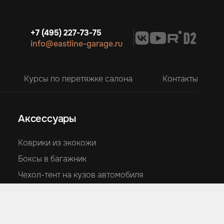
+7 (495) 227-73-75
info@eastline-garage.ru
Курсы по перетяжке салона
Контакты
Аксессуары
Коврики из экокожи
Боксы в багажник
Чехол-тент на кузов автомобиля
Накидки на сиденья из алькантары
Подушки из алькантары
Накидки для детей