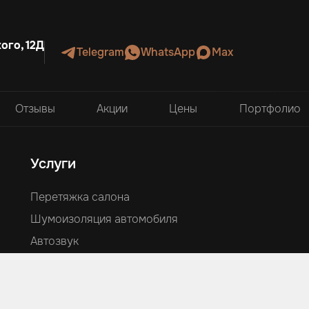
ого, 12Д
Telegram
WhatsApp
Max
Отзывы
Акции
Цены
Портфолио
Услуги
Перетяжка салона
Шумоизоляция автомобиля
Автозвук
Аквапринт
Оклейка автомобилей
Ламинация и изготовление деталей из