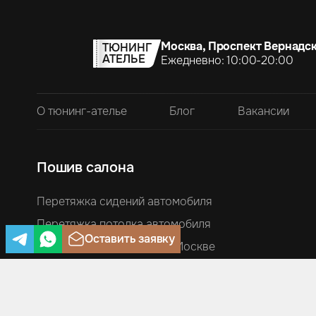
Москва, Проспект Вернадск
ТЮНИНГ
АТЕЛЬЕ
Ежедневно: 10:00-20:00
О тюнинг-ателье
Блог
Вакансии
Пошив салона
Перетяжка сидений автомобиля
Перетяжка потолка автомобиля
Оставить заявку
Перетяжка руля кожей в Москве
Перетяжка ручек КПП и чехлов ручника
Перетяжка торпеды автомобиля
Перетяжка дверей и дверных карт