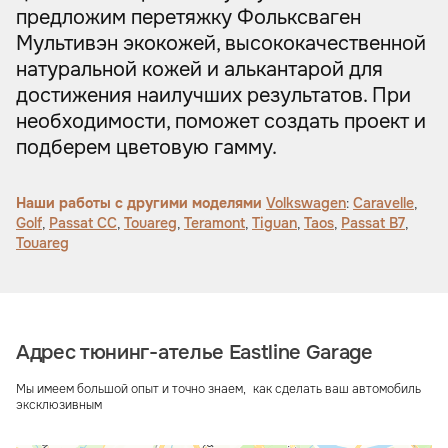
предложим перетяжку Фольксваген
Мультивэн экокожей, высококачественной
натуральной кожей и алькантарой для
достижения наилучших результатов. При
необходимости, поможет создать проект и
подберем цветовую гамму.
Наши работы с другими моделями
Volkswagen
:
Caravelle
,
Golf
,
Passat CC
,
Touareg
,
Teramont
,
Tiguan
,
Taos
,
Passat B7
,
Touareg
Адрес тюнинг-ателье Eastline Garage
Мы имеем большой опыт и точно знаем, как сделать ваш автомобиль
эксклюзивным