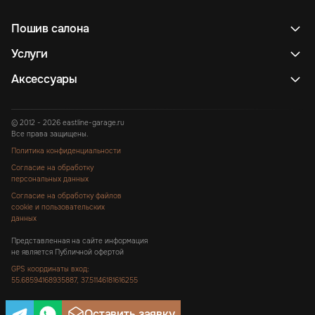
Пошив салона
Услуги
Аксессуары
© 2012 - 2026 eastline-garage.ru
Все права защищены.
Политика конфиденциальности
Согласие на обработку
персональных данных
Согласие на обработку файлов
cookie и пользовательских
данных
Представленная на сайте информация
не является Публичной офертой
GPS координаты вход:
55.68594168935887, 37.51146181616255
Оставить заявку