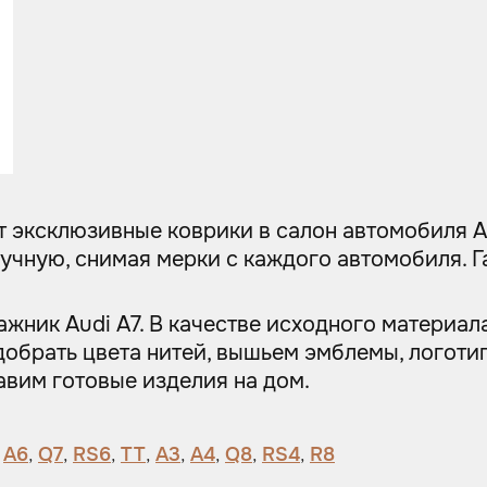
ет эксклюзивные коврики в салон автомобиля 
учную, снимая мерки с каждого автомобиля. 
гажник Audi A7. В качестве исходного материа
обрать цвета нитей, вышьем эмблемы, логотип
авим готовые изделия на дом.
,
A6
,
Q7
,
RS6
,
TT
,
A3
,
A4
,
Q8
,
RS4
,
R8