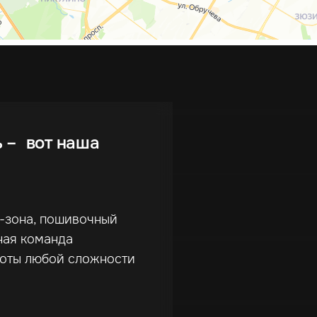
ь – вот наша
г-зона, пошивочный
ная команда
боты любой сложности