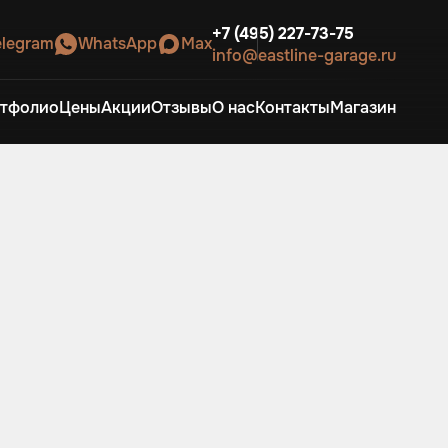
+7 (495) 227-73-75
elegram
WhatsApp
Max
info@eastline-garage.ru
тфолио
Цены
Акции
Отзывы
О нас
Контакты
Магазин