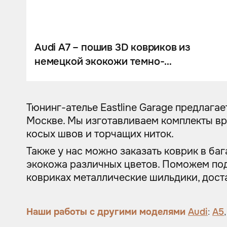
Шумоизоляция
Автозвук
Карбон
Audi A7 – пошив 3D ковриков из
немецкой экокожи темно-
Активный выхлоп
шоколадного цвета
Тюнинг-ателье Eastline Garage предлага
Москве. Мы изготавливаем комплекты вр
косых швов и торчащих ниток.
Также у нас можно заказать коврик в ба
экокожа различных цветов. Поможем под
ковриках металлические шильдики, дост
Наши работы с другими моделями
Audi
:
A5