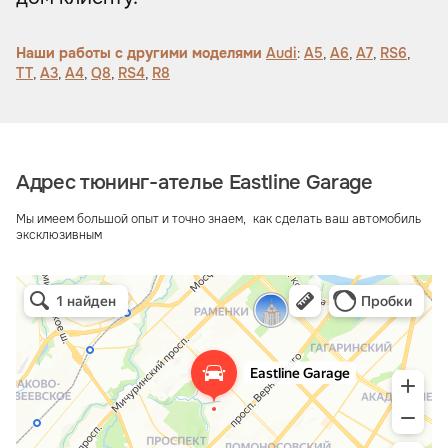
Наши работы с другими моделями
Audi
:
A5
,
A6
,
A7
,
RS6
,
TT
,
A3
,
A4
,
Q8
,
RS4
,
R8
Адрес тюнинг-ателье Eastline Garage
Мы имеем большой опыт и точно знаем, как сделать ваш автомобиль
эксклюзивным