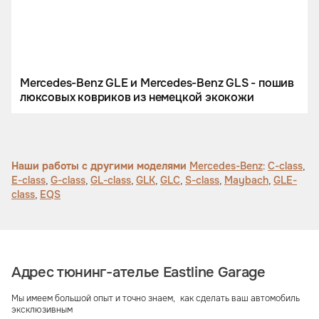
Mercedes-Benz GLE и Mercedes-Benz GLS - пошив
люксовых ковриков из немецкой экокожи
Наши работы с другими моделями
Mercedes-Benz
:
C-class
,
E-class
,
G-class
,
GL-class
,
GLK
,
GLC
,
S-class
,
Maybach
,
GLE-
class
,
EQS
Адрес тюнинг-ателье Eastline Garage
Мы имеем большой опыт и точно знаем, как сделать ваш автомобиль
эксклюзивным