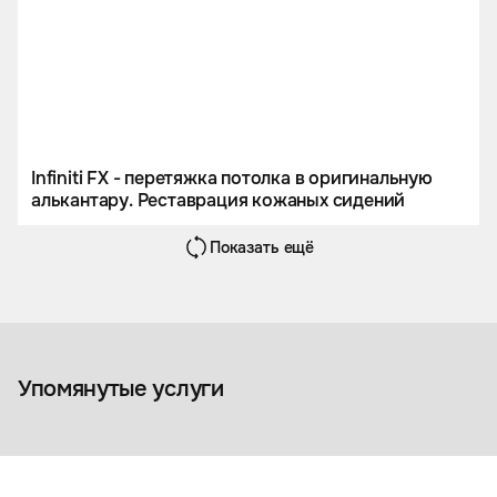
Infiniti FX - перетяжка потолка в оригинальную
алькантару. Реставрация кожаных сидений
Показать ещё
Ламинация и изготовление
деталей из карбона
Упомянутые услуги