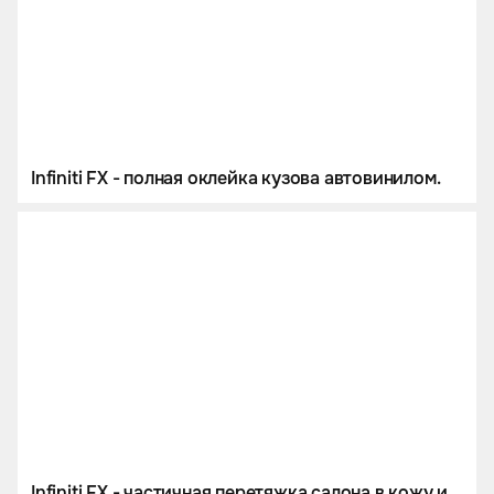
Infiniti FX - полная оклейка кузова автовинилом.
Infiniti FX - частичная перетяжка салона в кожу и