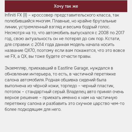
Хочу так же
Infiniti FX (II) – кроссовер представительского класса, так
полюбившийся многим. Плавные, но крайне брутальные
линии, устремленный взгляд и весьма бодрый голос.
Несмотря на то, что автомобиль выпускался с 2008 по 2017
год, свою актуальность он не потерял до сих пор. Кстати,
для справки: с 2014 года данная модель начала носить
название QX70, поэтому если вам покажется, что это вовсе
не FX, а QX, вы тоже будете отчасти правы.
Экземпляр, приехавший в Eastline Garage, нуждался в
обновлении интерьера, то есть, в частичной перетяжке
салона автомобиля. Родная обшивка сидений была
выполнена из чёрной кожи, торпедо – черный пластик,
потолок – стандартный серый. Владелец авто принял очень
верное решение – приехать именно к нам на частичную
перетяжку салона и разбавить это скучное царство чем-то
более подходящим для него.