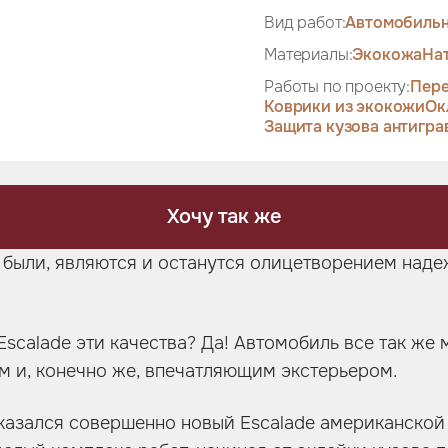
Вид работ:
Автомобильн
Материалы:
Экокожа
На
Работы по проекту:
Пере
Коврики из экокожи
Ок
Защита кузова антигра
Хочу так же
были, являются и останутся олицетворением надеж
Escalade эти качества? Да! Автомобиль все так же
 и, конечно же, впечатляющим экстерьером.
e оказался совершенно новый Escalade американско