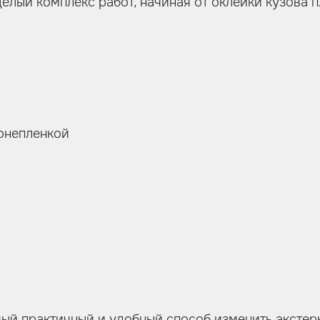
 целый комплекс работ, начиная от оклейки кузова 
ронепленкой
мый практичный и удобный способ изменить экстер