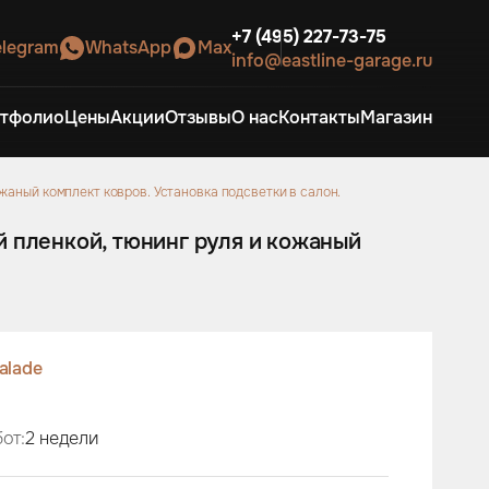
+7 (495) 227-73-75
elegram
WhatsApp
Max
info@eastline-garage.ru
тфолио
Цены
Акции
Отзывы
О нас
Контакты
Магазин
кожаный комплект ковров. Установка подсветки в салон.
ой пленкой, тюнинг руля и кожаный
alade
от:
2 недели