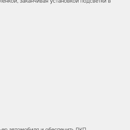
пленкой, заканчивая установкой подсветки в
ьер автомобиля и обеспечить ЛКП