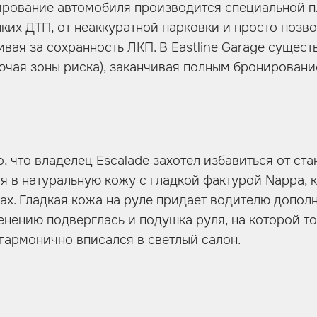
нирование автомобиля производится специальной 
лких ДТП, от неаккуратной парковки и просто позв
ивая за сохранность ЛКП. В Eastline Garage сущест
лючая зоны риска), заканчивая полным бронирован
о, что владелец Escalade захотел избавиться от ст
я в натуральную кожу с гладкой фактурой Nappa, 
ах. Гладкая кожа на руле придает водителю допол
енению подверглась и подушка руля, на которой т
гармонично вписался в светлый салон.