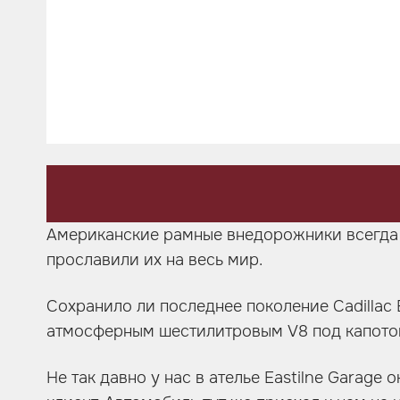
Шумоизоляция
Автозвук
Карбон
Активный выхлоп
Американские рамные внедорожники всегда 
прославили их на весь мир.
Сохранило ли последнее поколение Cadillac 
атмосферным шестилитровым V8 под капотом
Не так давно у нас в ателье Eastilne Garag