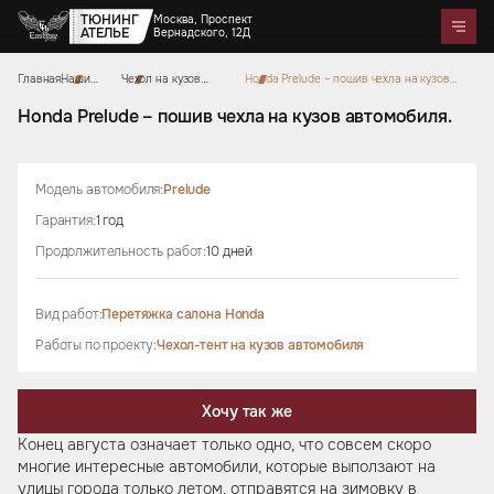
ТЮНИНГ
Москва, Проспект
АТЕЛЬЕ
Вернадского, 12Д
Главная
Наши
Чехол на кузов
Honda Prelude – пошив чехла на кузов
Telegram
WhatsApp
Max
Портфолио
работы
автомобиля
автомобиля.
Цены
Акции
Отзывы
О нас
Контакты
Honda Prelude – пошив чехла на кузов автомобиля.
Услуги
Перетяжка салона
Модель автомобиля:
Prelude
Детейлинг
Оклейка автомобилей
Карбон
Аквапринт
Звездное небо
Тюнинг руля
Шумоизоляция
Гарантия:
1 год
Ремонт автомобильных салонов
Ремонт кузова и покраска
Автозвук
Дизайн проект
Продолжительность работ:
10 дней
Активный выхлоп
Вид работ:
Перетяжка салона Honda
Аксессуары
Коврики из экокожи
Цветные ремни безопасности
Работы по проекту:
Чехол-тент на кузов автомобиля
Тиснение на коже
Накидки на сиденья из
Чехлы на кузов автомобиля
Подушки из алькантары
Защитные накидки для
Сумки ручной работы
алькантары
Боксы в багажник
спинок сидений для детей
Хочу так же
Конец августа означает только одно, что совсем скоро
многие интересные автомобили, которые выползают на
улицы города только летом, отправятся на зимовку в