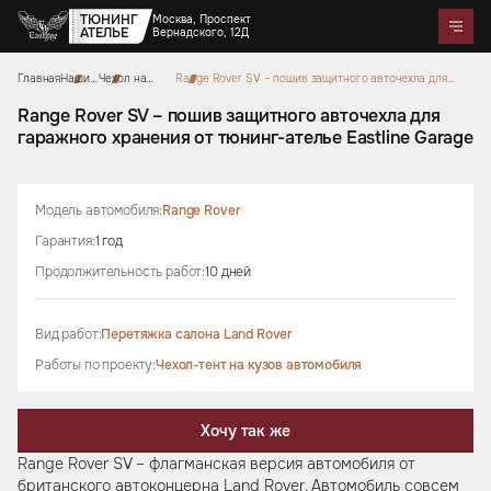
ТЮНИНГ
Москва, Проспект
АТЕЛЬЕ
Вернадского, 12Д
Главная
Наши
Чехол на
Range Rover SV – пошив защитного авточехла для
Telegram
WhatsApp
Max
Портфолио
работы
кузов
гаражного хранения от тюнинг-ателье Eastline Garage
Цены
Акции
Отзывы
О нас
Контакты
Range Rover SV – пошив защитного авточехла для
автомобиля
гаражного хранения от тюнинг-ателье Eastline Garage
Услуги
Перетяжка салона
Детейлинг
Оклейка автомобилей
Карбон
Аквапринт
Звездное небо
Модель автомобиля:
Range Rover
Тюнинг руля
Шумоизоляция
Ремонт автомобильных салонов
Ремонт кузова и покраска
Гарантия:
1 год
Автозвук
Дизайн проект
Активный выхлоп
Продолжительность работ:
10 дней
Аксессуары
Вид работ:
Перетяжка салона Land Rover
Коврики из экокожи
Цветные ремни безопасности
Тиснение на коже
Накидки на сиденья из
Чехлы на кузов автомобиля
Подушки из алькантары
Защитные накидки для
Сумки ручной работы
Работы по проекту:
Чехол-тент на кузов автомобиля
алькантары
Боксы в багажник
спинок сидений для детей
Хочу так же
Range Rover SV – флагманская версия автомобиля от
британского автоконцерна Land Rover. Автомобиль совсем