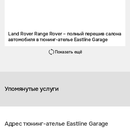
Land Rover Range Rover – полный перешив салона
автомобиля в тюнинг-ателье Eastline Garage
Показать ещё
Чехол-тент на кузов
автомобиля
Аксессуары
Упомянутые услуги
Адрес тюнинг-ателье Eastline Garage