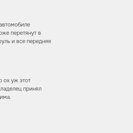
 автомобиле
оже перетянут в
руль и все передняя
о ох уж этот
 владелец принял
има.