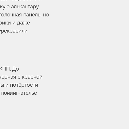
скую алькантару
олочная панель, но
ойки и даже
ерекрасили
КПП. До
черная с красной
ы и потёртости
 тюнинг-ателье