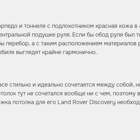
рпедо и тоннеля с подлокотником красная кожа в
центральной подушке руля. Если бы обод руля был т
бы перебор, а с таким расположением материалов 
обиля выглядят крайне гармонично.
все стильно и идеально сочетается между собой, н
отолок тут не сочетался вообще ни с чем, поэтому
яжка потолка для его Land Rover Discovery необход