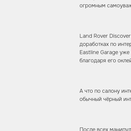
огромным самоуваже
Land Rover Discove
доработках по инте
Eastline Garage уж
благодаря его окле
А что по салону ин
обычный чёрный инт
После всех манипул