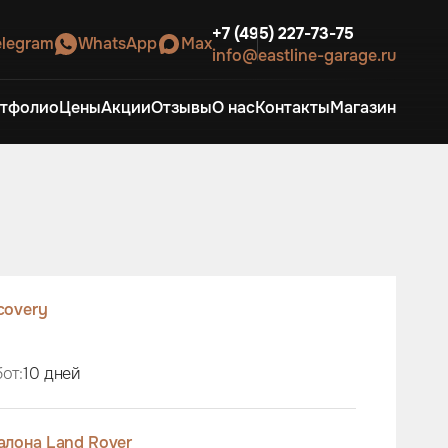
+7 (495) 227-73-75
elegram
WhatsApp
Max
info@eastline-garage.ru
тфолио
Цены
Акции
Отзывы
О нас
Контакты
Магазин
covery
от:
10 дней
алона Land Rover