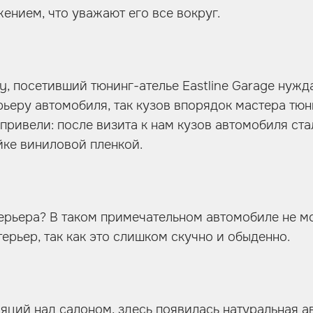
нием, что уважают его все вокруг.
ry, посетивший тюнинг-ателье Eastline Garage нужд
рьеру автомобиля, так кузов впорядок мастера тюн
е привели: после визита к нам кузов автомобиля с
йке виниловой пленкой.
терьера? В таком примечательном автомобиле не м
ерьер, так как это слишком скучно и обыденно.
яций над салоном, здесь появилась натуральная 