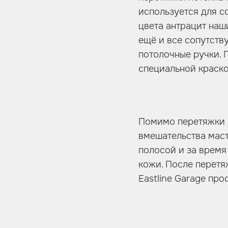
используется для с
цвета антрацит наш
ещё и все сопутств
потолочные ручки. 
специальной краско
Помимо перетяжки п
вмешательства маст
полосой и за время
кожи. После перетя
Eastline Garage пр