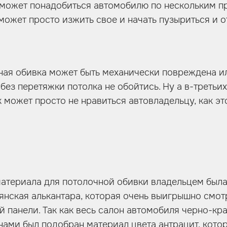
может понадобиться автомобилю по нескольким пр
может просто изжить свое и начать пузыриться и о
ная обивка может быть механически повреждена и
 без перетяжки потолка не обойтись. Ну а в-третьи
 может просто не нравиться автовладельцу, как э
материала для потолочной обивки владельцем был
янская алькантара, которая очень выигрышно смот
 панели. Так как весь салон автомобиля черно-кра
нами был подобран материал цвета антрацит, кото