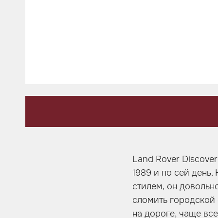
Шумоизоляция
Автозвук
Карбон
Активный выхлоп
Land Rover Discove
1989 и по сей день.
стилем, он довольно
сломить городской 
на дороге, чаще вс