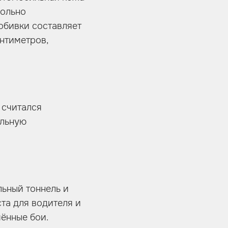
вольно
 обивки составляет
антиметров,
 считался
альную
льный тоннель и
та для водителя и
чённые бои.