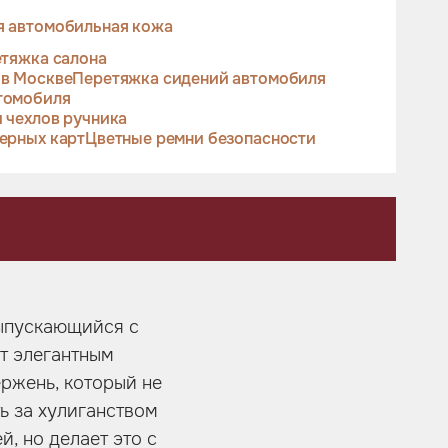
я автомобильная кожа
тяжка салона
 в Москве
Перетяжка сидений автомобиля
томобиля
 чехлов ручника
ерных карт
Цветные ремни безопасности
выпускающийся с
ет элегантным
ержень, который не
ь за хулиганством
, но делает это с