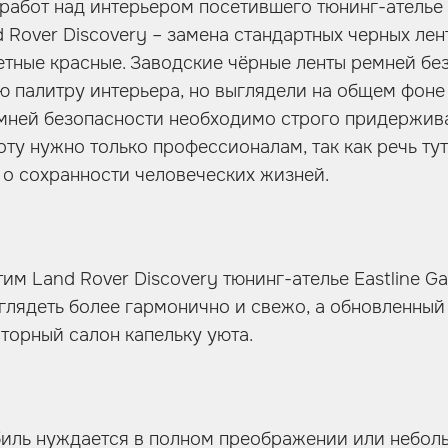
работ над интерьером посетившего тюнинг-ателье
d Rover Discovery – замена стандартных черных ле
етные красные. Заводские чёрные ленты ремней без
 палитру интерьера, но выглядели на общем фоне
мней безопасности необходимо строго придержива
оту нужно только профессионалам, так как речь ту
а о сохранности человеческих жизней.
им Land Rover Discovery тюнинг-ателье Eastline Ga
глядеть более гармонично и свежо, а обновленный
сторный салон капельку уюта.
иль нуждается в полном преображении или неболь