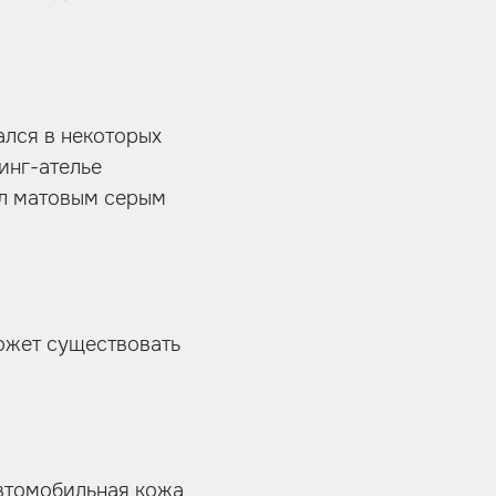
ался в некоторых
инг-ателье
тал матовым серым
ожет существовать
автомобильная кожа