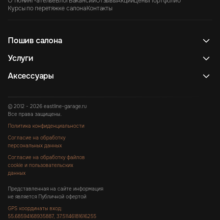
О тюнинг-ателье
Блог
Вакансии
Отзывы
Акции
Цены
Портфолио
Курсы по перетяжке салона
Контакты
Пошив салона
Услуги
Аксессуары
© 2012 - 2026 eastline-garage.ru
Все права защищены.
Политика конфиденциальности
Согласие на обработку
персональных данных
Согласие на обработку файлов
cookie и пользовательских
данных
Представленная на сайте информация
не является Публичной офертой
GPS координаты вход:
55.68594168935887, 37.51146181616255