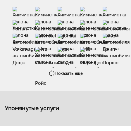
Показать ещё
Полировка кузова
автомобиля
Упомянутые услуги