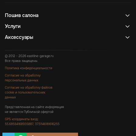
Пошив салона
Услуги
Аксессуары
© 2012 - 2026 eastline-garage.ru
Все права защищены.
Политика конфиденциальности
Согласие на обработку
персональных данных
Согласие на обработку файлов
cookie и пользовательских
данных
Представленная на сайте информация
не является Публичной офертой
GPS координаты вход:
55.68594168935887, 37.51146181616255