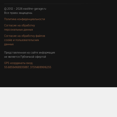
© 2012 - 2026 eastline-garage.ru
Все права защищены.
Политика конфиденциальности
Согласие на обработку
персональных данных
Согласие на обработку файлов
cookie и пользовательских
данных
Представленная на сайте информация
не является Публичной офертой
GPS координаты вход:
55.68594168935887, 37.51146181616255