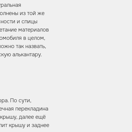
уральная
олнены из той же
сности и спицы
четание материалов
томобиля в целом,
можно так назвать,
скую алькантару.
ра. По сути,
речная перекладина
крышу, далее ещё
лит крышу и заднее