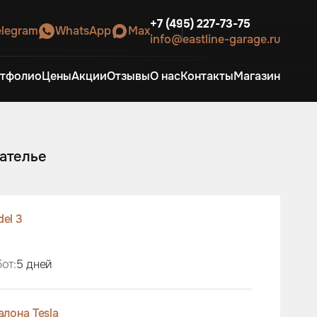
+7 (495) 227-73-75
elegram
WhatsApp
Max
info@eastline-garage.ru
тфолио
Цены
Акции
Отзывы
О нас
Контакты
Магазин
-ателье
el 3
от:
5 дней
лона Tesla