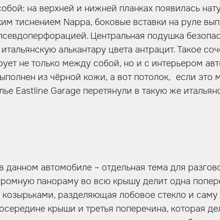
обой: на верхней и нижней планках появилась нат
ким тиснением Nappa, боковые вставки на руле вып
 псевдоперфорацией. Центральная подушка безопа
 итальянскую алькантару цвета антрацит. Такое со
ует не только между собой, но и с интерьером ав
выполнен из чёрной кожи, а вот потолок, если это 
ье Eastline Garage перетянули в такую же итальян
в данном автомобиле – отдельная тема для разгово
 огромную панораму во всю крышу делит одна попе
козырьками, разделяющая лобовое стекло и саму 
осередине крыши и третья поперечина, которая де