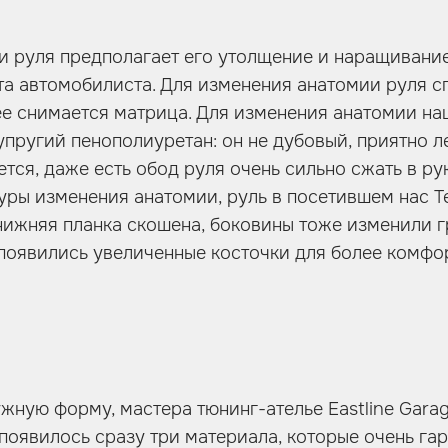
 руля предполагает его утолщение и наращивание
та автомобилиста. Для изменения анатомии руля с
ее снимается матрица. Для изменения анатомии на
упругий пенополиуретан: он не дубовый, приятно ле
тся, даже есть обод руля очень сильно сжать в ру
ры изменения анатомии, руль в посетившем нас Te
нижняя планка скошена, боковины тоже изменили гр
появились увеличенные косточки для более комфор
ужную форму, мастера тюнинг-ателье Eastline Garag
 появилось сразу три материала, которые очень г