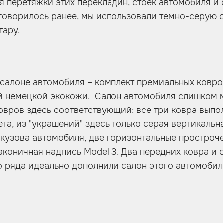
ля перетяжки этих перекладин, стоек автомобиля 
 говорилось ранее, мы использовали темно-серую
тару.
 салоне автомобиля – комплект премиальных ковро
й немецкой экокожи. Салон автомобиля слишком 
овров здесь соответствующий: все три ковра выпо
та, из "украшений" здесь только серая вертикальн
 кузова автомобиля, две горизонтальные простроч
аконичная надпись Моdel 3. Два передних ковра и
 ряда идеально дополнили салон этого автомобил