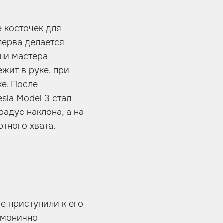
 косточек для
перва делается
ши мастера
жит в руке, при
ке. После
sla Model 3 стал
адус наклона, а на
тного хвата.
e приступили к его
армонично