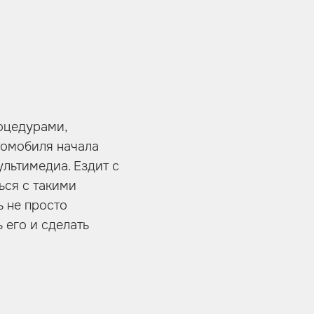
оцедурами,
томобиля начала
ультимедиа. Ездит с
ься с такими
ь не просто
 его и сделать