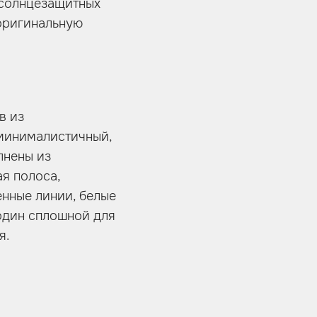
и солнцезащитных
 оригинальную
в из
минималистичный,
лнены из
ая полоса,
енные линии, белые
 один сплошной для
я.