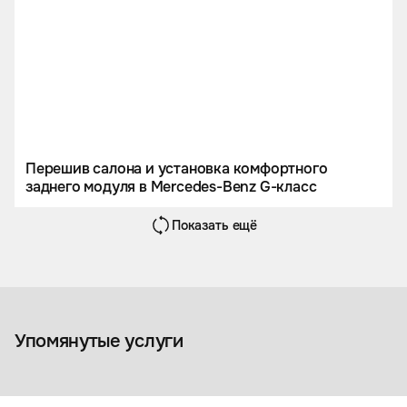
Перешив салона и установка комфортного
заднего модуля в Mercedes-Benz G-класс
Показать ещё
Ламинация и изготовление
деталей из карбона
Упомянутые услуги