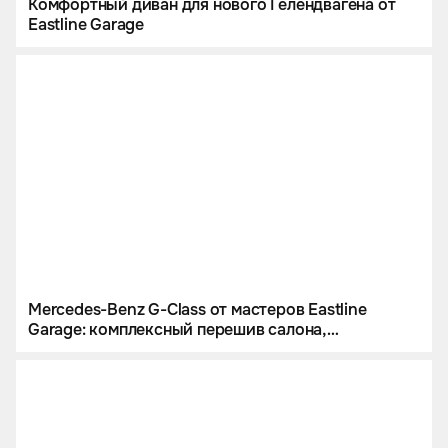
Комфортный диван для нового Гелендвагена от
Eastline Garage
Mercedes-Benz G-Class от мастеров Eastline
Garage: комплексный перешив салона,
инсталляция звездного неба и цветной
полиуретан