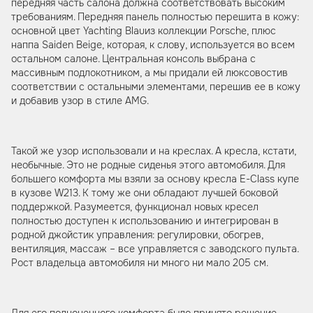
передняя часть салона должна соответствовать высоким
требованиям. Передняя панель полностью перешита в кожу:
основной цвет Yachting Blauиз коллекции Porsche, плюс
наппа Saiden Beige, которая, к слову, используется во всем
остальном салоне. Центральная консоль выбрана с
массивным подлокотником, а мы придали ей люксовостив
соответствии с остальными элементами, перешив ее в кожу
и добавив узор в стиле AMG.
Такой же узор использовали и на креслах. А кресла, кстати,
необычные. Это не родные сиденья этого автомобиля. Для
большего комфорта мы взяли за основу кресла E-Class купе
в кузове W213. К тому же они обладают лучшей боковой
поддержкой. Разумеется, функционал новых кресел
полностью доступен к использованию и интегрирован в
родной джойстик управления: регулировки, обогрев,
вентиляция, массаж – все управляется с заводского пульта.
Рост владельца автомобиля ни много ни мало 205 см.
Для его полноценного комфорта было принято решение