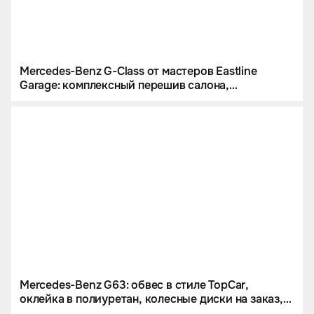
Mercedes-Benz G-Class от мастеров Eastline
Garage: комплексный перешив салона,
инсталляция звездного неба и цветной
полиуретан
Mercedes-Benz G63: обвес в стиле TopCar,
оклейка в полиуретан, колесные диски на заказ,
звездное небо и много карбона.