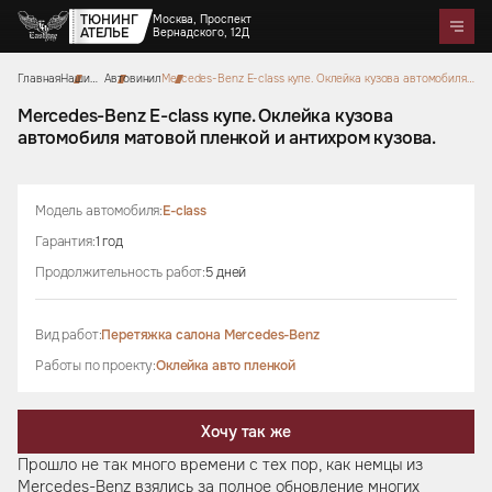
ТЮНИНГ
Москва, Проспект
АТЕЛЬЕ
Вернадского, 12Д
Главная
Наши
Автовинил
Mercedes-Benz E-class купе. Оклейка кузова автомобиля
Telegram
WhatsApp
Max
Портфолио
работы
матовой пленкой и антихром кузова.
Цены
Акции
Отзывы
О нас
Контакты
Mercedes-Benz E-class купе. Оклейка кузова
автомобиля матовой пленкой и антихром кузова.
Услуги
Перетяжка салона
Детейлинг
Оклейка автомобилей
Карбон
Аквапринт
Звездное небо
Модель автомобиля:
E-class
Тюнинг руля
Шумоизоляция
Ремонт автомобильных салонов
Ремонт кузова и покраска
Гарантия:
1 год
Автозвук
Дизайн проект
Активный выхлоп
Продолжительность работ:
5 дней
Аксессуары
Вид работ:
Перетяжка салона Mercedes-Benz
Коврики из экокожи
Цветные ремни безопасности
Тиснение на коже
Накидки на сиденья из
Чехлы на кузов автомобиля
Подушки из алькантары
Защитные накидки для
Сумки ручной работы
Работы по проекту:
Оклейка авто пленкой
алькантары
Боксы в багажник
спинок сидений для детей
Хочу так же
Прошло не так много времени с тех пор, как немцы из
Mercedes-Benz взялись за полное обновление многих