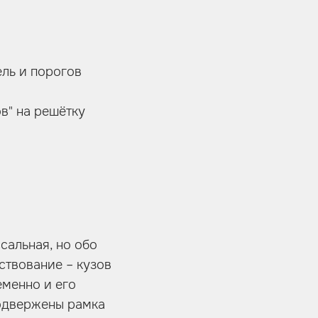
ль и порогов
в" на решётку
сальная, но обо
ествование – кузов
еменно и его
подвержены рамка