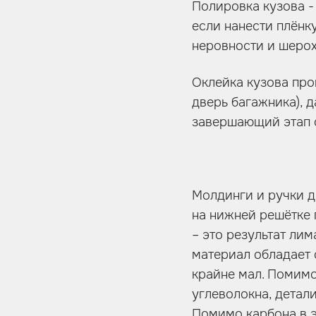
Полировка кузова -
если нанести плёнк
неровности и шерох
Оклейка кузова про
дверь багажника), д
завершающий этап о
Молдинги и ручки д
на нижней решётке 
– это результат ли
материал обладает 
крайне мал. Помимо
углеволокна, детал
Помимо карбона в э