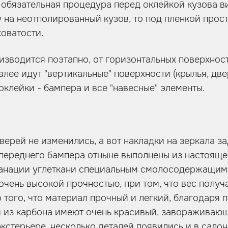
 обязательная процедура перед оклейкой кузова в
у на неотполированный кузов, то под пленкой прост
оватости.
изводится поэтапно, от горизонтальных поверхност
алее идут "вертикальные" поверхности (крылья, двер
клейки - бампера и все "навесные" элементы.
верей не изменились, а вот накладки на зеркала за
переднего бампера отныне выполнены из настояще
манации углеткани специальным смолосодержащим 
очень высокой прочностью, при том, что вес полу
 того, что материал прочный и легкий, благодаря 
и из карбона имеют очень красивый, завораживаю
кстерьере, несколько деталей появились и в салон