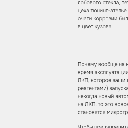
лобового стекла, п
цеха тюнинг-ателье
очаги коррозии бы
в цвет кузова.
Почему вообще на к
время эксплуатации
ЛКП, которое защищ
реагентами) запуск
некогда новый авто
на ЛКП, то это вовс
становятся микротр
Чтобы предупредить