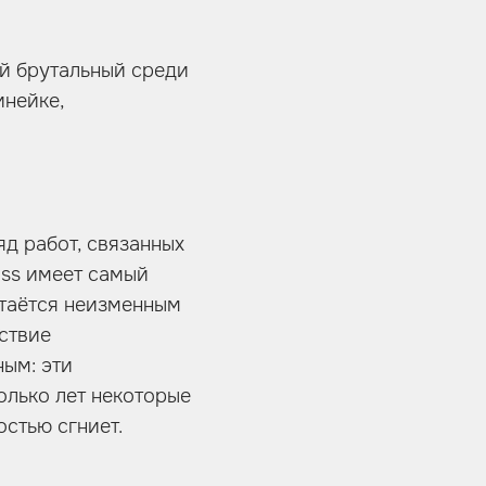
ый брутальный среди
инейке,
яд работ, связанных
ass имеет самый
стаётся неизменным
ствие
ным: эти
олько лет некоторые
стью сгниет.