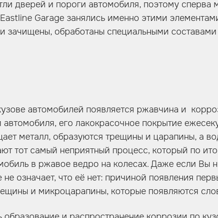
етли дверей и пороги автомобиля, поэтому сперва 
 Eastline Garage занялись именно этими элементам
ли зачищены, обработаны специальными составами
узове автомобилей появляется ржавчина и корроз
 автомобиля, его лакокрасочное покрытие ежесекун
ает металл, образуются трещины и царапины, а во
ают тот самый неприятный процесс, который по ит
мобиль в ржавое ведро на колесах. Даже если Вы 
е не означает, что её нет: причиной появления пер
ещины и микроцарапины, которые появляются слов
 образование и распространение коррозии по куз