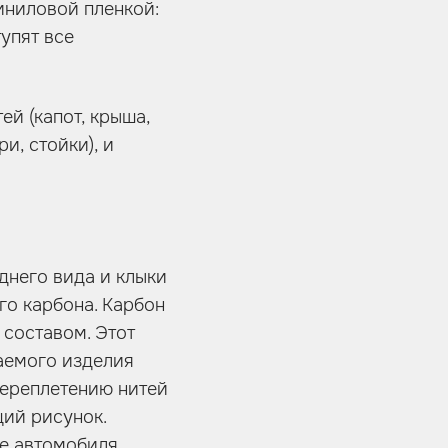
иниловой пленкой:
упят все
ей (капот, крыша,
и, стойки), и
днего вида и клыки
го карбона. Карбон
составом. Этот
чаемого изделия
переплетению нитей
щий рисунок.
е автомобиля.