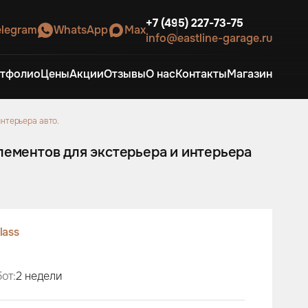
+7 (495) 227-73-75
elegram
WhatsApp
Max
info@eastline-garage.ru
тфолио
Цены
Акции
Отзывы
О нас
Контакты
Магазин
стерьера и интерьера авто.
лементов для экстерьера и интерьера
lass
от:
2 недели