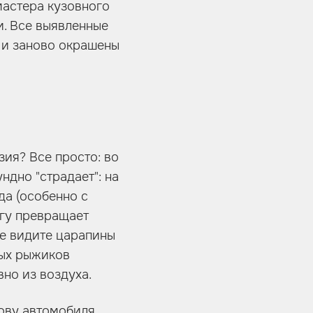
мастера кузовного
и. Все выявленные
 и заново окрашены
ия? Все просто: во
дно "страдает": на
да (особенно с
огу превращает
не видите царапины
вых рыжиков
но из воздуха.
ову автомобиля,