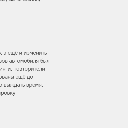
, а ещё и изменить
узов автомобиля был
инги, повторители
ованы ещё до
о выждать время,
ировку