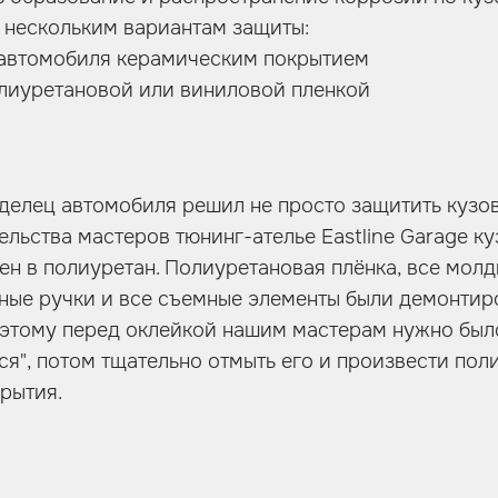
 нескольким вариантам защиты:
 автомобиля керамическим покрытием
олиуретановой или виниловой пленкой
делец автомобиля решил не просто защитить кузов
тельства мастеров тюнинг-ателье Eastline Garage к
еен в полиуретан. Полиуретановая плёнка, все молд
ные ручки и все съемные элементы были демонтир
оэтому перед оклейкой нашим мастерам нужно был
тся", потом тщательно отмыть его и произвести пол
крытия.