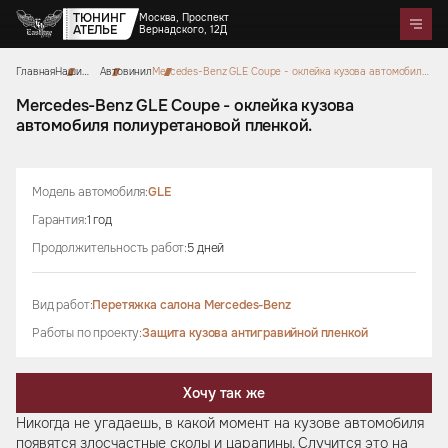
ТЮНИНГ
Москва, Проспект
АТЕЛЬЕ
Вернадского, 12Д
Главная
Наши
Автовинил
Mercedes-Benz GLE Coupe - оклейка кузова автомобиля
Telegram
WhatsApp
Max
Портфолио
работы
полиуретановой пленкой.
Цены
Акции
Отзывы
О нас
Контакты
Mercedes-Benz GLE Coupe - оклейка кузова
автомобиля полиуретановой пленкой.
Услуги
Перетяжка салона
Детейлинг
Оклейка автомобилей
Карбон
Аквапринт
Звездное небо
Модель автомобиля:
GLE
Тюнинг руля
Шумоизоляция
Ремонт автомобильных салонов
Ремонт кузова и покраска
Гарантия:
1 год
Автозвук
Дизайн проект
Активный выхлоп
Продолжительность работ:
5 дней
Аксессуары
Вид работ:
Перетяжка салона Mercedes-Benz
Коврики из экокожи
Цветные ремни безопасности
Тиснение на коже
Накидки на сиденья из
Чехлы на кузов автомобиля
Подушки из алькантары
Защитные накидки для
Сумки ручной работы
Работы по проекту:
Защита кузова антигравийной пленкой
алькантары
Боксы в багажник
спинок сидений для детей
Хочу так же
Никогда не угадаешь, в какой момент на кузове автомобиля
появятся злосчастные сколы и царапины. Случится это на