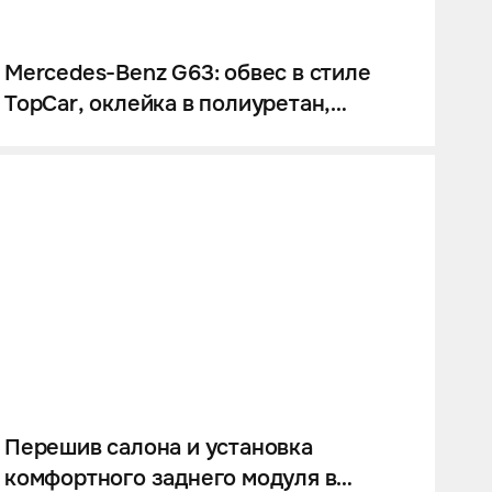
Mercedes-Benz G63: обвес в стиле
TopCar, оклейка в полиуретан,
колесные диски на заказ, звездное
небо и много карбона.
Перешив салона и установка
комфортного заднего модуля в