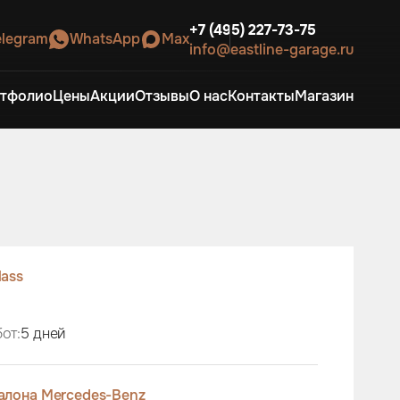
+7 (495) 227-73-75
elegram
WhatsApp
Max
info@eastline-garage.ru
тфолио
Цены
Акции
Отзывы
О нас
Контакты
Магазин
lass
от:
5 дней
алона Mercedes-Benz