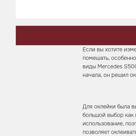
Шумоизоляция
Автозвук
Карбон
Активный выхлоп
Если вы хотите изм
помешать, особенно
виды Mercedes S500
начала, он решил о
Для оклейки была в
большой выбор как 
использование, поэт
позволяет оклеиват