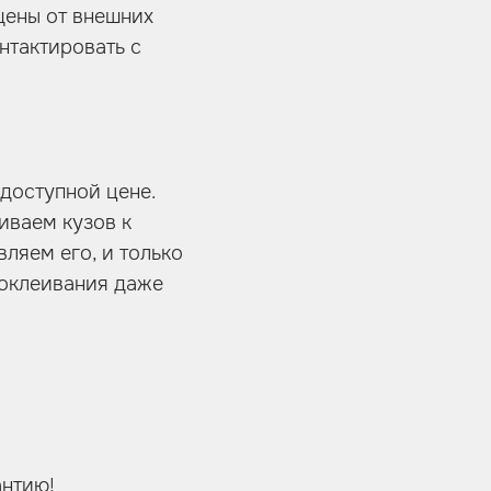
щены от внешних
онтактировать с
 доступной цене.
иваем кузов к
ляем его, и только
 оклеивания даже
антию!