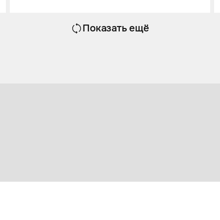
полиуретаном для Mercedes-Benz G
63 AMG.
Показать ещё
Перетяжка салона