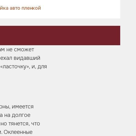
йка авто пленкой
ам не сможет
риехал видавший
ласточку», и, для
рны, имеется
а на долгое
но тянется, что
и. Оклеенные