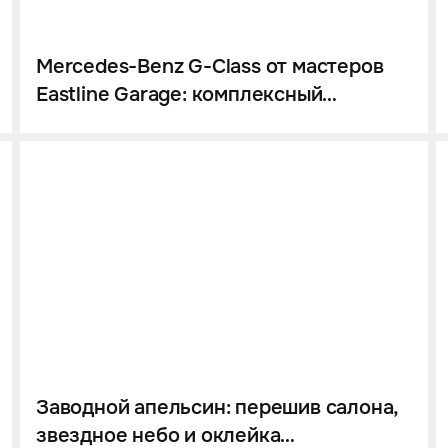
Mercedes-Benz G-Class от мастеров
Eastline Garage: комплексный
перешив салона, инсталляция
звездного неба и цветной полиуретан
Заводной апельсин: перешив салона,
звездное небо и оклейка