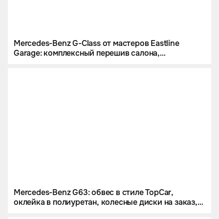
Mercedes-Benz G-Class от мастеров Eastline
Garage: комплексный перешив салона,
инсталляция звездного неба и цветной
полиуретан
Mercedes-Benz G63: обвес в стиле TopCar,
оклейка в полиуретан, колесные диски на заказ,
звездное небо и много карбона.