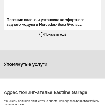
Перешив салона и установка комфортного
заднего модуля в Mercedes-Benz G-класс
Показать ещё
Чехол-тент на кузов
автомобиля
Перетяжка 
Упомянутые услуги
Адрес тюнинг-ателье Eastline Garage
Мы имеем большой опыт и точно знаем, как сделать ваш автомобиль
эксклюзивным