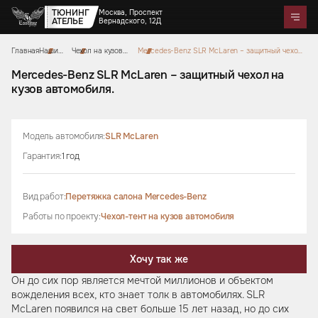
ТЮНИНГ
Москва, Проспект
АТЕЛЬЕ
Вернадского, 12Д
Главная
Наши
Чехол на кузов
Mercedes-Benz SLR McLaren – защитный чехол
Telegram
WhatsApp
Max
Портфолио
работы
автомобиля
на кузов автомобиля.
Цены
Акции
Отзывы
О нас
Контакты
Mercedes-Benz SLR McLaren – защитный чехол на
кузов автомобиля.
Услуги
Перетяжка салона
Детейлинг
Оклейка автомобилей
Карбон
Аквапринт
Звездное небо
Модель автомобиля:
SLR McLaren
Тюнинг руля
Шумоизоляция
Ремонт автомобильных салонов
Ремонт кузова и покраска
Гарантия:
1 год
Автозвук
Дизайн проект
Активный выхлоп
Вид работ:
Перетяжка салона Mercedes-Benz
Аксессуары
Работы по проекту:
Чехол-тент на кузов автомобиля
Коврики из экокожи
Цветные ремни безопасности
Тиснение на коже
Накидки на сиденья из
Чехлы на кузов автомобиля
Подушки из алькантары
Защитные накидки для
Сумки ручной работы
алькантары
Боксы в багажник
спинок сидений для детей
Хочу так же
Он до сих пор является мечтой миллионов и объектом
вожделения всех, кто знает толк в автомобилях. SLR
McLaren появился на свет больше 15 лет назад, но до сих