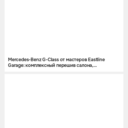
Mercedes-Benz G-Class от мастеров Eastline
Garage: комплексный перешив салона,
инсталляция звездного неба и цветной
полиуретан