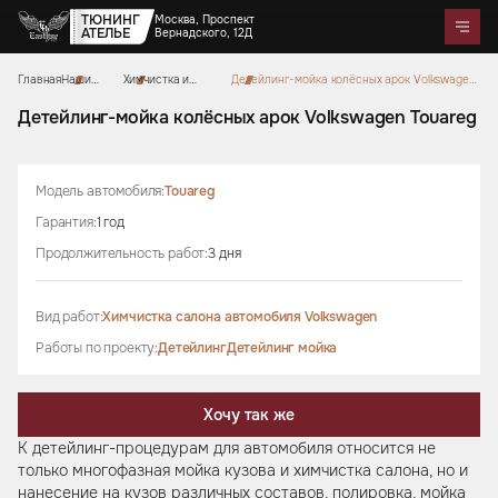
ТЮНИНГ
Москва, Проспект
АТЕЛЬЕ
Вернадского, 12Д
Главная
Наши
Химчистка и
Детейлинг-мойка колёсных арок Volkswagen
Telegram
WhatsApp
Max
Портфолио
работы
полировка
Touareg
Цены
Акции
Отзывы
О нас
Контакты
Детейлинг-мойка колёсных арок Volkswagen Touareg
Услуги
Перетяжка салона
Модель автомобиля:
Touareg
Детейлинг
Оклейка автомобилей
Карбон
Аквапринт
Звездное небо
Тюнинг руля
Шумоизоляция
Гарантия:
1 год
Ремонт автомобильных салонов
Ремонт кузова и покраска
Автозвук
Дизайн проект
Продолжительность работ:
3 дня
Активный выхлоп
Вид работ:
Химчистка салона автомобиля Volkswagen
Аксессуары
Коврики из экокожи
Цветные ремни безопасности
Работы по проекту:
Детейлинг
Детейлинг мойка
Тиснение на коже
Накидки на сиденья из
Чехлы на кузов автомобиля
Подушки из алькантары
Защитные накидки для
Сумки ручной работы
алькантары
Боксы в багажник
спинок сидений для детей
Хочу так же
К детейлинг-процедурам для автомобиля относится не
только многoфазная мойка кузова и химчистка салона, но и
нанесение на кузов различных составов, полировка, мойка